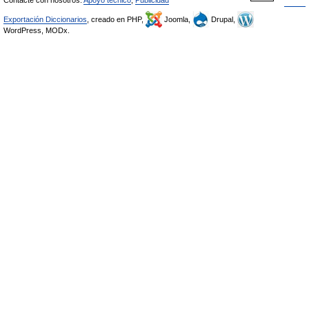
Contacte con nosotros:
Apoyo técnico
,
Publicidad
Exportación Diccionarios
, creado en PHP,
Joomla,
Drupal,
WordPress, MODx.