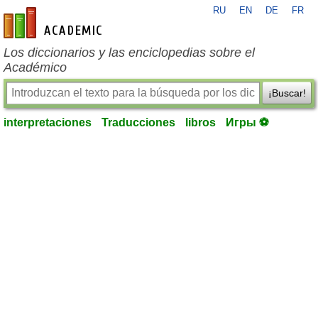
RU
EN
DE
FR
es-academic.com
Los diccionarios y las enciclopedias sobre el
Académico
¡Buscar!
interpretaciones
Traducciones
libros
Игры ⚽